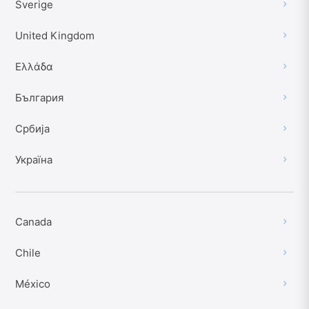
Sverige
United Kingdom
Ελλάδα
България
Србија
Україна
Canada
Chile
México